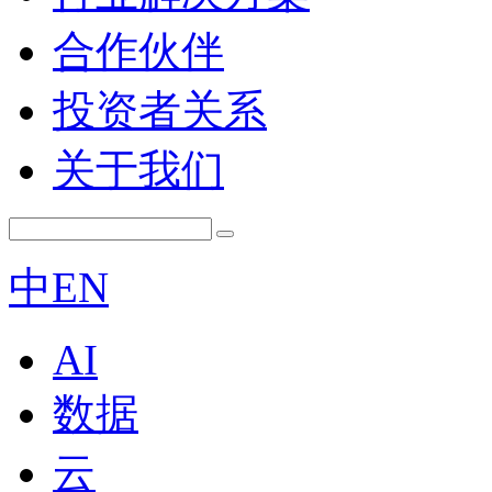
合作伙伴
投资者关系
关于我们
中
EN
AI
数据
云