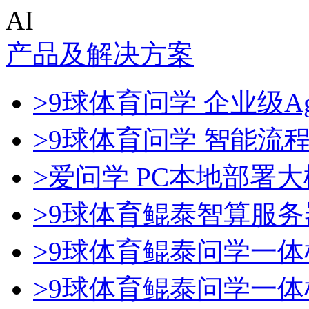
AI
产品及解决方案
>9球体育问学 企业级Ag
>9球体育问学 智能流
>爱问学 PC本地部署
>9球体育鲲泰智算服务
>9球体育鲲泰问学一体
>9球体育鲲泰问学一体机D