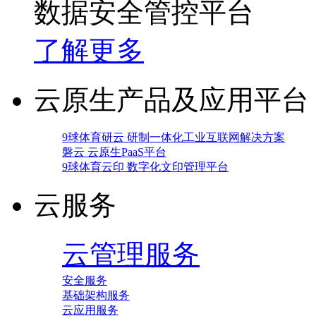
数据安全管控平台
了解更多
云原生产品及应用平台
9球体育研云 研制一体化工业互联网解决方案
磐云 云原生PaaS平台
9球体育云印 数字化文印管理平台
云服务
云管理服务
安全服务
基础架构服务
云应用服务