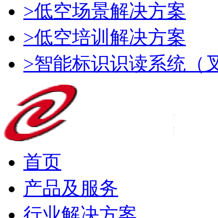
>低空场景解决方案
>低空培训解决方案
>智能标识识读系统（
首页
产品及服务
行业解决方案