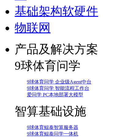
基础架构软硬件
物联网
产品及解决方案
9球体育问学
9球体育问学 企业级Agent中台
9球体育问学 智能流程工作台
爱问学 PC本地部署大模型
智算基础设施
9球体育鲲泰智算服务器
9球体育鲲泰问学一体机