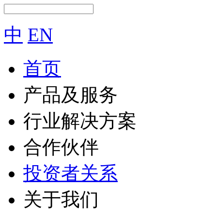
中
EN
首页
产品及服务
行业解决方案
合作伙伴
投资者关系
关于我们