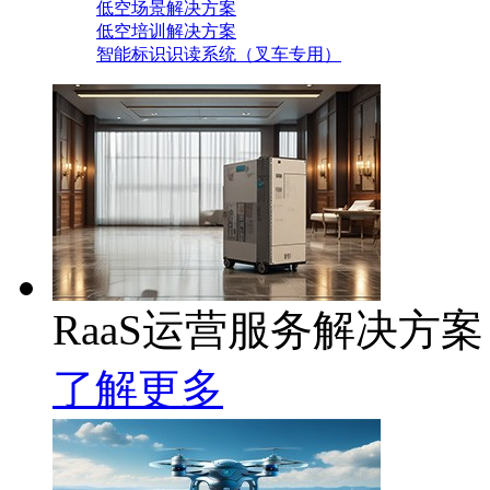
低空场景解决方案
低空培训解决方案
智能标识识读系统（叉车专用）
RaaS运营服务解决方案
了解更多